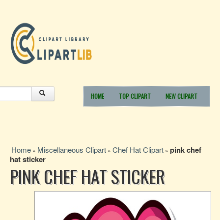
HOME
TOP CLIPART
NEW CLIPART
Home
Miscellaneous Clipart
Chef Hat Clipart
pink chef
»
»
»
hat sticker
PINK CHEF HAT STICKER