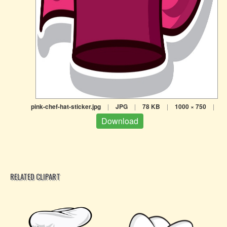
pink-chef-hat-sticker.jpg
|
JPG
|
78 KB
|
1000 × 750
|
Download
RELATED CLIPART