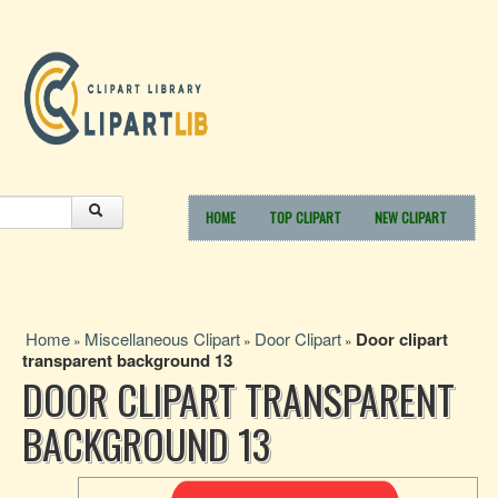
HOME
TOP CLIPART
NEW CLIPART
Home
Miscellaneous Clipart
Door Clipart
Door clipart
»
»
»
transparent background 13
DOOR CLIPART TRANSPARENT
BACKGROUND 13