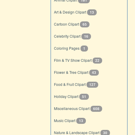
181
Art & Design Clipart
13
Cartoon Clipart
65
Celebrity Clipart
16
Coloring Pages
1
Film & TV Show Clipart
22
Flower & Tree Clipart
43
Food & Fruit Clipart
127
Holiday Clipart
51
Miscellaneous Clipart
608
Music Clipart
13
Nature & Landscape Clipart
30