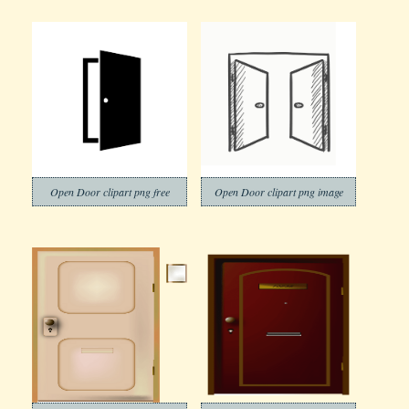
Open Door clipart png free
Open Door clipart png image