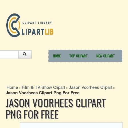
HOME
TOP CLIPART
NEW CLIPART
Home
Film & TV Show Clipart
Jason Voorhees Clipart
»
»
»
Jason Voorhees Clipart Png For Free
JASON VOORHEES CLIPART
PNG FOR FREE