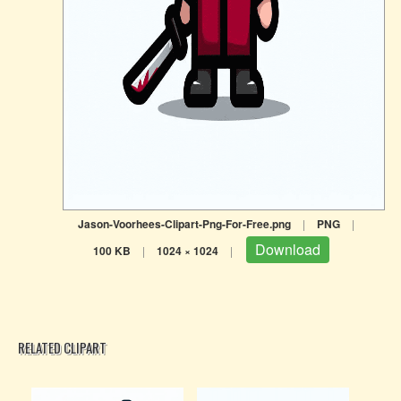
Jason-Voorhees-Clipart-Png-For-Free.png
|
PNG
|
Download
100 KB
|
1024 × 1024
|
RELATED CLIPART