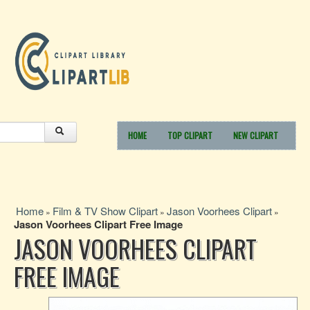
HOME
TOP CLIPART
NEW CLIPART
Home
Film & TV Show Clipart
Jason Voorhees Clipart
»
»
»
Jason Voorhees Clipart Free Image
JASON VOORHEES CLIPART
FREE IMAGE