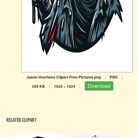
Jason-Voorhees-Clipart-Free-Pictures.png
|
PNG
|
Download
269 KB
|
1024 × 1024
|
RELATED CLIPART