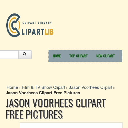
HOME
TOP CLIPART
NEW CLIPART
Home
Film & TV Show Clipart
Jason Voorhees Clipart
»
»
»
Jason Voorhees Clipart Free Pictures
JASON VOORHEES CLIPART
FREE PICTURES